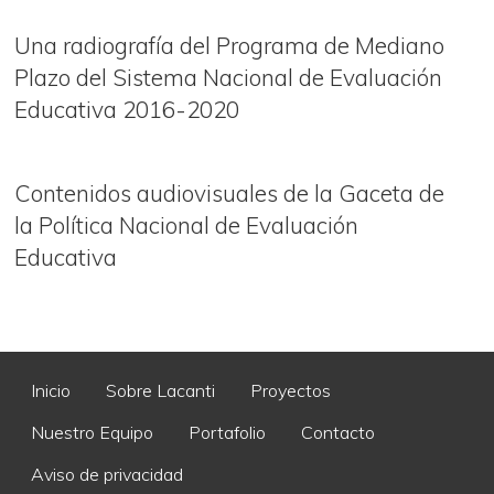
Una radiografía del Programa de Mediano
Plazo del Sistema Nacional de Evaluación
Educativa 2016-2020
Contenidos audiovisuales de la Gaceta de
la Política Nacional de Evaluación
Educativa
Menú del pie
Inicio
Sobre Lacanti
Proyectos
Nuestro Equipo
Portafolio
Contacto
Aviso de privacidad